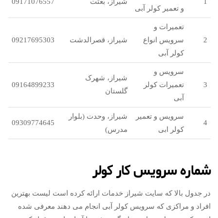
1
شیراز، بعثت
09171076557
و تعمیر کولر آبی
تعمیرات و
2
سرویس انواع
شیراز، قصرالدشت
09217695303
کولر آبی
سرویس و
شیراز، شهرک
3
تعمیرات کولر
09164899233
گلستان
آبی
سرویس و تعمیر
شیراز، وحدت (بلوار
09309774645
4
کولر ابی
مدرس)
شماره سرویس کار کولر
در جدول بالا که سایت شیراز خدمات ارائه کرده است لیست بهترین
افراد و مراکزی که سرویس کولر آبی انجام می دهند معرفی شده