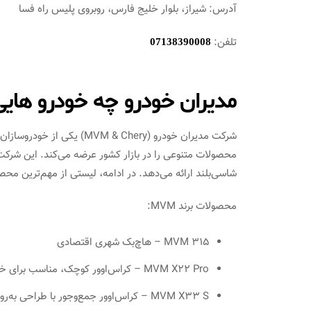
آدرس: شیراز، بلوار خلیج فارس، روبروی پلیس راه فسا
تلفن:
07138390008
مدیران خودرو چه خودرو های
محصولات متنوعی را در بازار کشور عرضه می‌کند. این شرک
شاسی‌بلند ارائه می‌دهد. در ادامه، لیستی از مهم‌ترین مح
محصولات برند MVM:
MVM 315 – هاچ‌بک شهری اقتصادی
MVM X22 Pro – کراس‌اوور کوچک، مناسب برای خانواده‌های کم‌جمعیت
MVM X33 S – کراس‌اوور جمع‌وجور با طراحی به‌روز