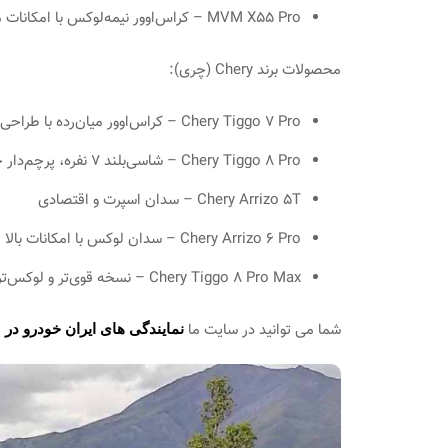
MVM X55 Pro – کراس‌اوور نیمه‌لوکس با امکانات مدرن
محصولات برند Chery (چری):
Chery Tiggo 7 Pro – کراس‌اوور میان‌رده با طراحی لوکس
Chery Tiggo 8 Pro – شاسی‌بلند ۷ نفره، پرچم‌دار چری در ایران
Chery Arrizo 5T – سدان اسپرت و اقتصادی
Chery Arrizo 6 Pro – سدان لوکس با امکانات بالا
Chery Tiggo 8 Pro Max – نسخه قوی‌تر و لوکس‌تر Tiggo 8 با موتور توربوشارژ قوی‌تر و تجهیزات کامل‌تر
شما می توانید در سایت ما
نمایندگی های ایران خودرو در 