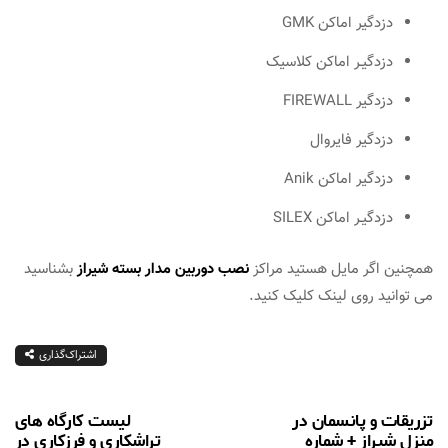
دزدگیر اماکن GMK
دزدگیـر اماکن کلاسیک
دزدگیر FIREWALL
دزدگیر فایروال
دزدگیر اماکن Anik
دزدگیـر اماکن SILEX
همچنین اگر مایل هستید مراکز
نصب دوربین مدار بسته شیراز
بشناسید
می توانید روی لینک کلیک کنید.
اشتراک‌گذاری
تزریقات و پانسمان در
لیست کارگاه های
منزل شیراز + شماره
تراشکاری و فرزکاری در