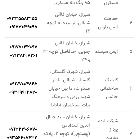
عسکری
85 زنگ بالا عسکری
شیراز، خیابان قاآنی
حفاظت
09335583155
4
شمالی، نرسیده به کوچه
ایمن پارس
09173039098
14
شیراز، خیابان قاآنی
09177032097
5
ایمن سیستم
جنوبی، حدفاصل کوچه 22
07138208261
و 24
شیراز، شهرک گلستان،
کلینیک
گلستان شمالی، بلوار
09177004845
6
ساختمانی
مساوات، ما بین خیابان
09309902820
حاتمی
شهید رزمی و سرهنگ
بیات، ساختمان آپادانا
شیراز، خیابان سید جمال
شرکت ایده
الدین اسدآبادی
پرداز
07132306770
7
(پوستچی)، کوچه 2، پلاک
دوربین
09356408432