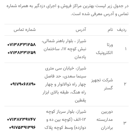
در جدول زیر لیست بهترین مراکز فروش و اجرای دزدگیر به همراه شماره
تماس و آدرس معرفی شده است.
ردیف
نام
آدرس
شماره تماس
شیراز ، بلوار باهنر شمالی،
ورتا
07138331258
1
نبش کوچه 17، ساختمان
الکترونیک
07138331259
یادمان
شیراز، خیابان سی متری
سینما سعدی، حد فاصل
شرکت تجهیز
2
چهار راه ذوالانوار و چهار
09179068790
گستر
راه هنگ، طبقه بالای ابزار
یقطین
دوربین
شیراز، بلوار سرباز کوچه
مداربسته
12-الف (کوچه بین ده و
07138239747
3
برادران
دوازده) وسط کوچه پلاک
09175391396