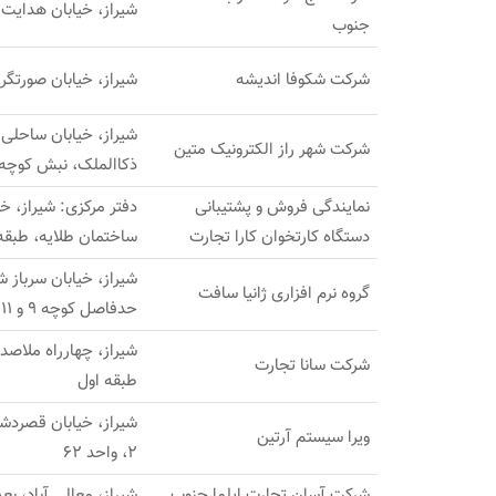
شیراز، خیابان هدایت غربی، ک
جنوب
شرکت شکوفا اندیشه
شیراز، خیابان صورتگر، تقاطع م
شرکت شهر راز الکترونیک متین
ذکاالملک، نبش کوچه 3
نمایندگی فروش و پشتیبانی
دستگاه کارتخوان کارا تجارت
ساختمان طلایه، طبقه
شیراز، خیابان سرباز ش
گروه نرم افزاری ژانیا سافت
حدفاصل کوچه 9 و 11، ساختمان ساحل، طبقه 3، واحد 12
شرکت سانا تجارت
طبقه اول
ویرا سیستم آرتین
2، واحد 62
شرکت آسان تجارت ایلما جنوب
شیراز، معالی آباد، بع