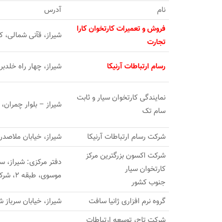
نام
آدرس
فروش و تعمیرات کارتخوان کارا
شیراز، قآنی شمالی، کوچه 14، ساختمان پرشین، طبقه
تجارت
رسام ارتباطات آرنیکا
شیراز، چهار راه خلدبرین، مجتم
نمایندگی کارتخوان سیار و ثابت
شیراز – بلوار چمران، 
سام تک
شرکت رسام ارتباطات آرنیکا
شیراز، خیابان ملاصدرا، کوچه 6، ساختمان بهار
شرکت اکسون بزرگترین مرکز
کارتخوان سیار
موسوی، طبقه 2، شرکت اکسون
جنوب کشور
گروه نرم افزاری ژانیا سافت
شیراز، خیابان سرباز ش
شرکت تاج، توسعه ارتباطات