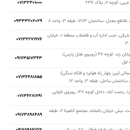
وچه 7، پلاک 236
07132301000
عدل، ساختمان 7113، طبقه 3، واحد 8
09333202029
شیراز، خیابان ساحلی شرقی، جنب اداره آب و فاضلاب منطقه 1، خیابان
07132271976
دفتر مرکزی: شیراز، خیابان زند، کوچه 47 (روبروی هتل پارس)،
09173517343
 اول
مالی (بین چهار راه هوابرد و فلکه سنگی)،
07136481855
شیراز، چهارراه ملاصدرا، رحمت آباد، داخل کوچه 37، روبروی نانوایی
07136281791
شیراز، خیابان قصردشت، نبش خیابان باغشاه، مجتمع آناهیتا 2، طبقه
09173898489
د از رهبر ماه، طبقه فوقانی بانک مسکن
09178986772