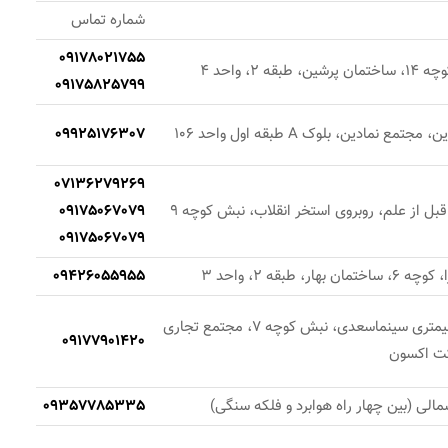
شماره تماس
09178021755
 2، واحد 4
09175825799
ع نمادین، بلوک A طبقه اول واحد 106
09925176307
07136279269
قبل از علم، روبروی استخر انقلاب، نبش کوچه 9
09175067079
09175067079
، طبقه 2، واحد 3
09426055955
دفتر مرکزی: شیراز، سیمتری سینماسعدی، نبش کوچه 7، مجتمع تجاری
09177901420
مالی (بین چهار راه هوابرد و فلکه سنگی)
09357785335