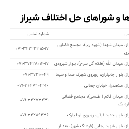
ها و شوراهای حل اختلاف شیراز
س
شماره تماس
از، میدان شهدا (شهرداری)، مجتمع قضایی
071-32222315-17
زی
ز، میدان الله (فلکه گل سرخ)، بلوار شیرودی
071-37428014-17
ز، بلوار جانبازان، روبروی شهرک صدا و سیما
071-37210049
ز، ملاصدرا، خیابان جمالی
071-36474012-16
از، میدان قائم (اطلسی)، مجتمع قضائی
071-32273431
ره یک
ز، بلوار جدید قرآن، روبروی لونا پارک
071-32289236
ز، بلوار شهید رجایی (فرهنگ شهر)، بعد از