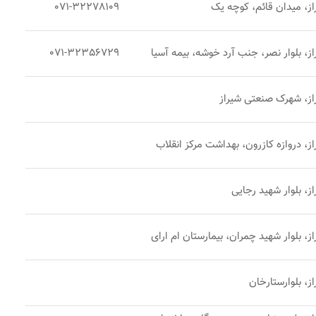
از، میدان قائم، کوچه یک
071-32278109
ز، بلوار نصر، جنب آرد خوشه، بیمه آسیا
071-32356729
از، شهرک صنعتی شیراز
ز، دروازه کازرون، بهداشت مرکز انقلاب
ز، بلوار شهید رجایی
ز، بلوار شهید چمران، بیمارستان ام ار‌ای
ز، بلوارستارخان