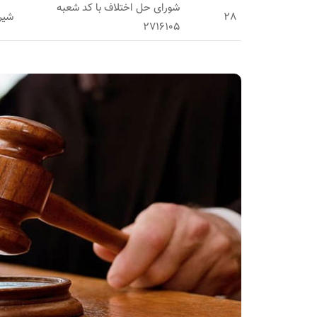
شورای حل اختلاف با کد شعبه
28
شیر
2716105