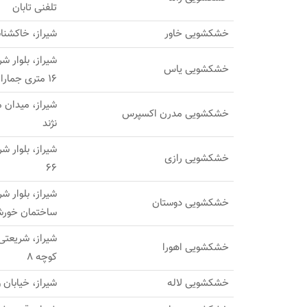
تلفنی تابان
خشکشویی خاور
شیراز، خاکشنا
شیراز، بلوار ش
خشکشویی یاس
16 متری جماران
شیراز، میدان 
خشکشویی مدرن اکسپرس
نژند
شیراز، بلوار شر
خشکشویی رازی
66
خشکشویی دوستان
ساختمان خورش
شیراز، شریعتی 
خشکشویی اهورا
کوچه ۸
خشکشویی لاله
شیراز، خیابان