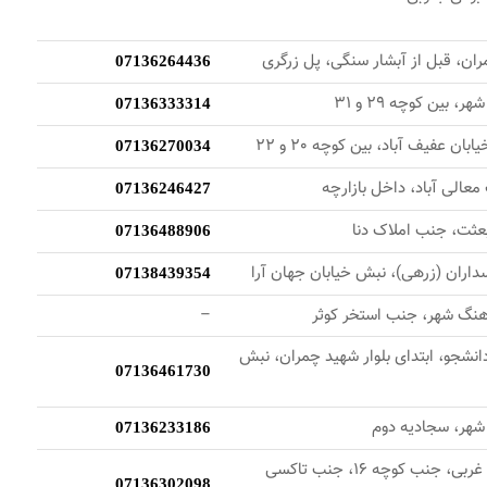
مران، قبل از آبشار سنگی، پل زرگری
07136264436
، بین کوچه 29 و 31
07136333314
بان عفیف آباد، بین کوچه 20 و 22
07136270034
عالی آباد، داخل بازارچه
07136246427
بعثت، جنب املاک دنا
07136488906
اسداران (زرهی)، نبش خیابان جهان آرا
07138439354
فرهنگ شهر، جنب استخر کوثر
–
انشجو، ابتدای بلوار شهید چمران، نبش
07136461730
شهر، سجادیه دوم
07136233186
شیراز، قدوسی غربی، جنب کوچه 16، جنب تاکسی
07136302098