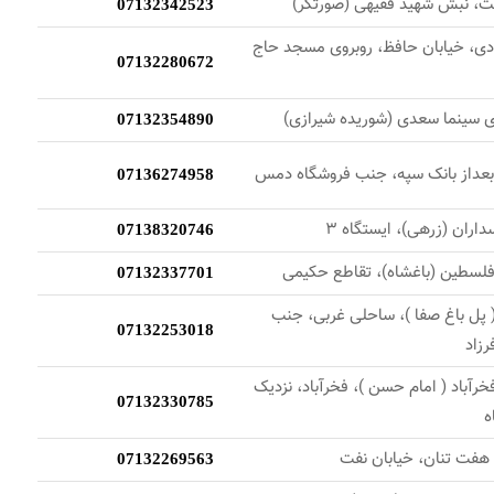
ت، نبش شهید فقیهی (صورتگر)
07132342523
زادی، خیابان حافظ، روبروی مسجد حاج
07132280672
07132354890
 بعداز بانک سپه، جنب فروشگاه دمس
07136274958
سداران (زرهی)، ایستگاه 3
07138320746
 فلسطین (باغشاه)، تقاطع حکیمی
07132337701
( پل باغ صفا )، ساحلی غربی، جنب
07132253018
رزاد
خرآباد ( امام حسن )، فخرآباد، نزديک
07132330785
ه
 هفت تنان، خیابان نفت
07132269563