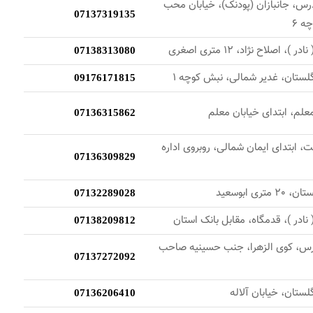
درس، جانبازان (پودنک)، خیابان محب
07137319135
ه 6
)، اصلاح نژاد، 12 متری اصغری
07138313080
لستان، غدیر شمالی، نبش کوچه 1
09176171815
علم، ابتدای خیابان معلم
07136315862
 ابتدای ایمان شمالی، روبروی اداره
07136309829
تری ابوسعید
07132289028
 نادر )، قدمگاه، مقابل بانک استان
07138209812
درس، کوی الزهرا، جنب حسینیه صاحب
07137272092
ستان، خیابان آلاله
07136206410